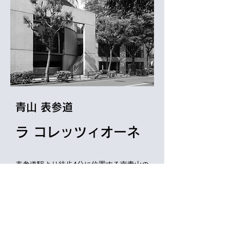
​青山 表参道
ラ コレッツィオーネ
表参道駅より徒歩4分に位置する南青山の
イベントスペース。
アパレル展示会、パ
ーティー、セミナー、記者発表
会、
期間
限定のポップアップストアなどあらゆる
ニーズに対応できるイベントホールで
す。
お問合せ先 TEL 03-5468-1825